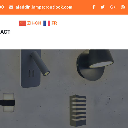
00
aladdin.lampe@outlook.com
ZH-CN
FR
TACT