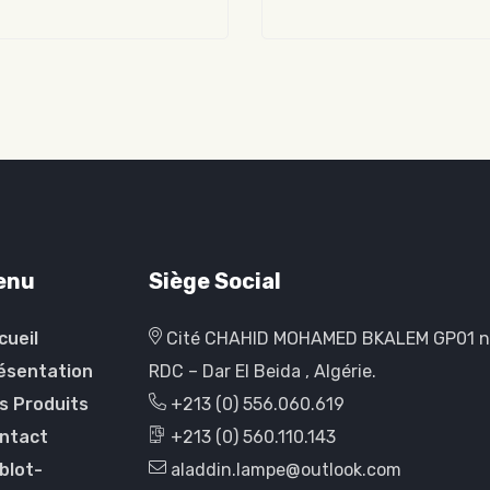
enu
Siège Social
cueil
Cité CHAHID MOHAMED BKALEM GP01 
ésentation
RDC – Dar El Beida , Algérie.
s Produits
+213 (0) 556.060.619
ntact
+213 (0) 560.110.143
blot-
aladdin.lampe@outlook.com