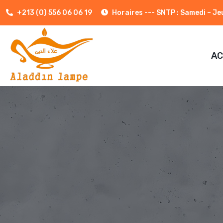
+213 (0) 556 06 06 19
Horaires --- SNTP : Samedi – J
AC